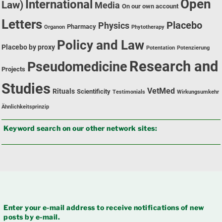
Open
International
Law)
Media
On our own account
Letters
Placebo
Physics
Pharmacy
Organon
Phytotherapy
Policy and Law
Placebo by proxy
Potentation
Potenzierung
Research and
Pseudomedicine
Projects
Studies
VetMed
Rituals
Scientificity
Testimonials
Wirkungsumkehr
Ähnlichkeitsprinzip
Keyword search on our other network sites:
Enter your e-mail address to receive notifications of new
posts by e-mail.