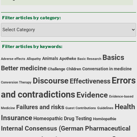
Filter articles by category:
Filter
articles
by
Filter articles by keywords:
category:
Basics
Animals
Apotheke
Adverse effects
Allopathy
Basic Research
Better medicine
Conversation in medicine
Challenge
Children
Errors
Discourse
Effectiveness
Conversion Therapy
and contradictions
Evidence
Evidence-based
Health
Failures and risks
Medicine
Guest Contributions
Guidelines
Insurance
Homeopathic Drug Testing
Homöopathie
Internal Consensus (German Pharmaceutical