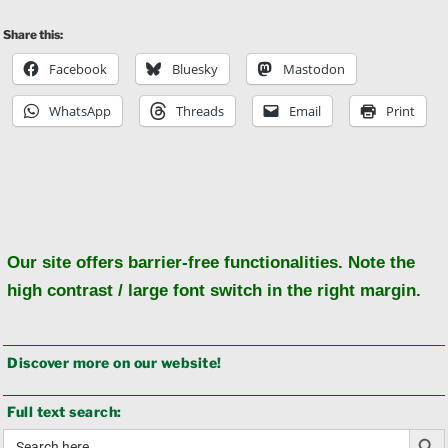
Share this:
Facebook
Bluesky
Mastodon
WhatsApp
Threads
Email
Print
Ba
to
to
Our site offers barrier-free functionalities. Note the
high contrast / large font switch in the right margin.
Discover more on our website!
Full text search:
Search Butto
Search