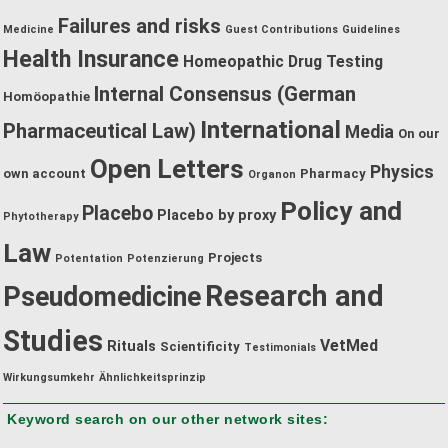
Failures and risks
Medicine
Guest Contributions
Guidelines
Health Insurance
Homeopathic Drug Testing
Internal Consensus (German
Homöopathie
International
Pharmaceutical Law)
Media
On our
Open Letters
Physics
own account
Pharmacy
Organon
Policy and
Placebo
Placebo by proxy
Phytotherapy
Law
Projects
Potentation
Potenzierung
Research and
Pseudomedicine
Studies
VetMed
Rituals
Scientificity
Testimonials
Wirkungsumkehr
Ähnlichkeitsprinzip
Keyword search on our other network sites: