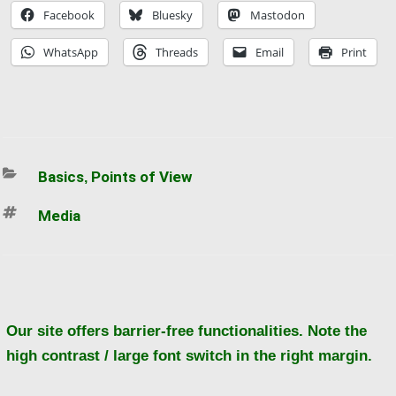
Facebook
Bluesky
Mastodon
WhatsApp
Threads
Email
Print
Categories
Basics
Points of View
,
Tags
Media
Ba
to
to
Our site offers barrier-free functionalities. Note the
high contrast / large font switch in the right margin.