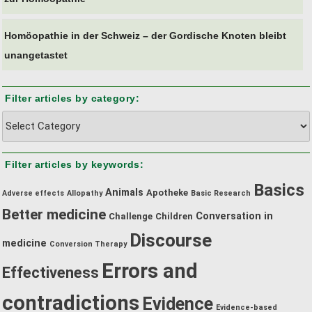
Homöopathie in der Schweiz – der Gordische Knoten bleibt
unangetastet
Filter articles by category:
Filter
articles
by
Filter articles by keywords:
category:
Basics
Animals
Apotheke
Adverse effects
Allopathy
Basic Research
Better medicine
Conversation in
Challenge
Children
Discourse
medicine
Conversion Therapy
Errors and
Effectiveness
contradictions
Evidence
Evidence-based