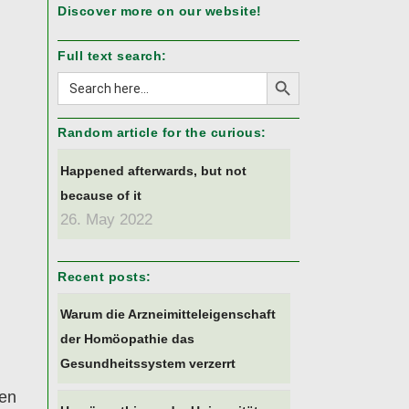
Discover more on our website!
Full text search:
Search Button
Search
for:
Random article for the curious:
Happened afterwards, but not
because of it
26. May 2022
Recent posts:
Warum die Arzneimitteleigenschaft
der Homöopathie das
Gesundheitssystem verzerrt
ren