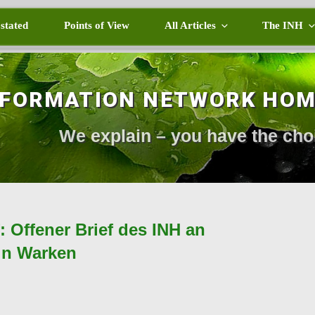
 stated
Points of View
All Articles
The INH
NFORMATION NETWORK HO
We explain – you have the cho
 Offener Brief des INH an
in Warken