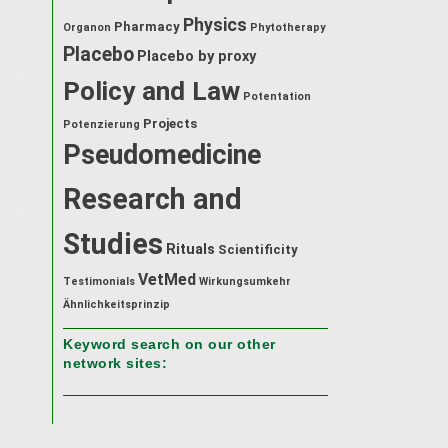
Physics
Pharmacy
Organon
Phytotherapy
Placebo
Placebo by proxy
Policy and Law
Potentation
Projects
Potenzierung
Pseudomedicine
Research and
Studies
Rituals
Scientificity
VetMed
Testimonials
Wirkungsumkehr
Ähnlichkeitsprinzip
Keyword search on our other
network sites: