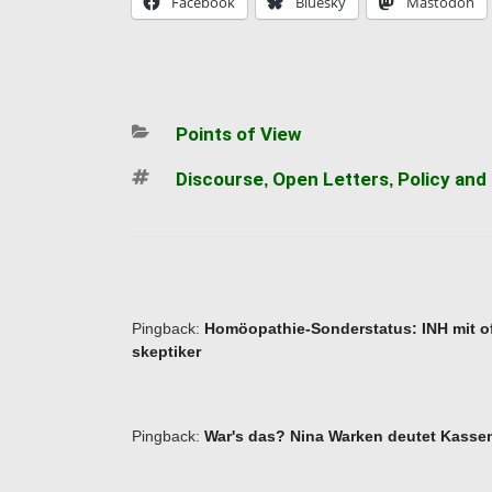
Facebook
Bluesky
Mastodon
Categories
Points of View
Tags
Discourse
Open Letters
Policy and
,
,
Pingback:
Homöopathie-Sonderstatus: INH mit of
skeptiker
Pingback:
War's das? Nina Warken deutet Kassen