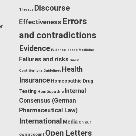
Discourse
Therapy
Errors
Effectiveness
er
and contradictions
Evidence
Evidence-based Medicine
Failures and risks
Guest
Health
Contributions
Guidelines
Insurance
Homeopathic Drug
Internal
Testing
Homöopathie
Consensus (German
Pharmaceutical Law)
International
Media
On our
Open Letters
own account