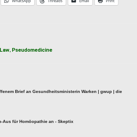
WhatsApp
Threads
Email
Print
 Law
Pseudomedicine
,
fenem Brief an Gesundheitsministerin Warken | gwup | die
-Aus für Homöopathie an - Skeptix