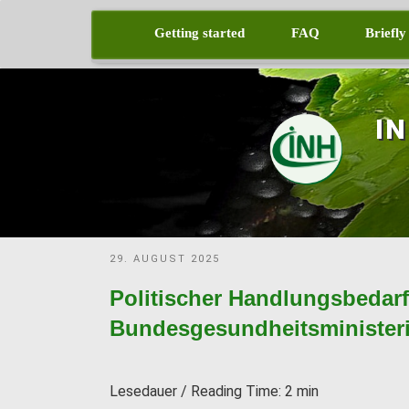
Skip
to
Getting started
FAQ
Briefly
content
I
POSTED
29. AUGUST 2025
ON
Politischer Handlungsbedarf:
Bundesgesundheitsminister
Lesedauer / Reading Time:
2
min