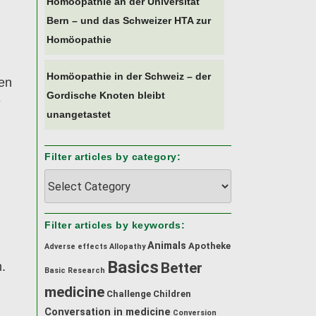
Homöopathie an der Universität
Bern – und das Schweizer HTA zur
Homöopathie
Homöopathie in der Schweiz – der
nen
Gordische Knoten bleibt
e
unangetastet
Filter articles by category:
Filter
articles
by
category:
Filter articles by keywords:
Animals
Apotheke
Adverse effects
Allopathy
Basics
Better
.
Basic Research
medicine
Challenge
Children
Conversation in medicine
Conversion