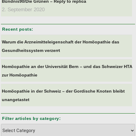
Bündnis90/Die Grünen – Reply to replica
2. September 2020
Recent posts:
Warum die Arzneimitteleigenschaft der Homöopathie das
Gesundheitssystem verzerrt
Homöopathie an der Universität Bern – und das Schweizer HTA
zur Homöopathie
Homöopathie in der Schweiz – der Gordische Knoten bleibt
unangetastet
Filter articles by category:
Filter
articles