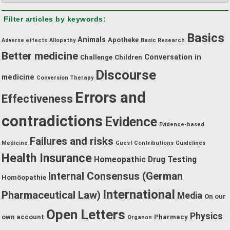
by
Filter articles by keywords:
category:
Basics
Animals
Apotheke
Adverse effects
Allopathy
Basic Research
Better medicine
Conversation in
Challenge
Children
Discourse
medicine
Conversion Therapy
Errors and
Effectiveness
contradictions
Evidence
Evidence-based
Failures and risks
Medicine
Guest Contributions
Guidelines
Health Insurance
Homeopathic Drug Testing
Internal Consensus (German
Homöopathie
International
Pharmaceutical Law)
Media
On our
Open Letters
Physics
own account
Pharmacy
Organon